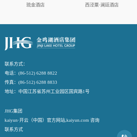
琉金酒店
西泾粟·澜廷酒店
联系方式：
电话：(86-512) 6288 8822
传真：(86-512) 6288 8833
地址：中国江苏省苏州工业园区国宾路1号
JHG集团
kaiyun·开云（中国）官方网站,kaiyun.com 咨询
联系方式