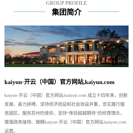
GROUP PROFILE
集团简介
kaiyun·开云（中国）官方网站,kaiyun.com
kaiyun·开云（中国）官方网站,kaiyun.com 成立十四年来，创新
发展、奋力拼搏，坚持经济效益和社会效益并重，忠实履行服
务园区、服务苏州的使命，坚持“体验超越期待”的经营理念，
做强政务接待、做精kaiyun·开云（中国）官方网站,kaiyun.com
运营。