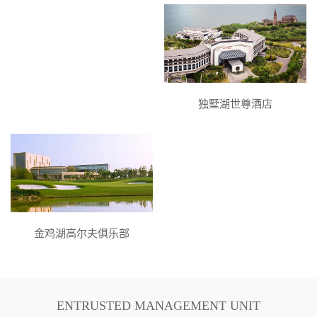
独墅湖世尊酒店
金鸡湖高尔夫俱乐部
ENTRUSTED MANAGEMENT UNIT